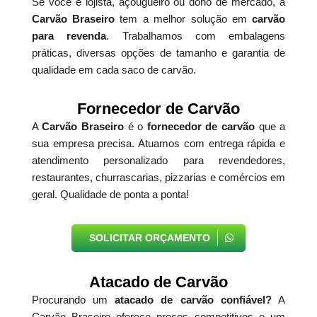
Se você é lojista, açougueiro ou dono de mercado, a
Carvão Braseiro
tem a melhor solução em
carvão
para revenda
. Trabalhamos com embalagens
práticas, diversas opções de tamanho e garantia de
qualidade em cada saco de carvão.
Fornecedor de Carvão
A
Carvão Braseiro
é o
fornecedor de carvão
que a
sua empresa precisa. Atuamos com entrega rápida e
atendimento personalizado para revendedores,
restaurantes, churrascarias, pizzarias e comércios em
geral. Qualidade de ponta a ponta!
SOLICITAR ORÇAMENTO
Atacado de Carvão
Procurando um
atacado de carvão confiável?
A
Carvão Braseiro oferece preços competitivos e um