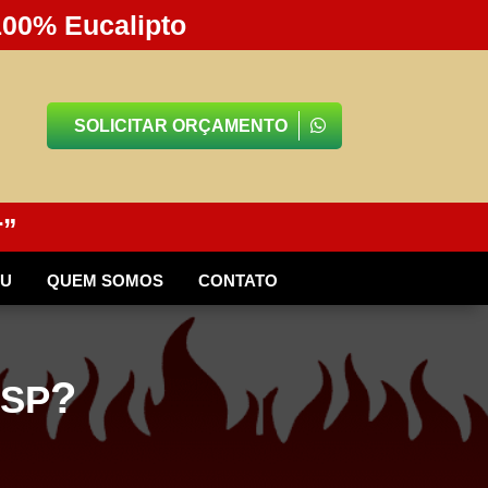
100% Eucalipto
SOLICITAR ORÇAMENTO
r”
BU
QUEM SOMOS
CONTATO
?
 SP