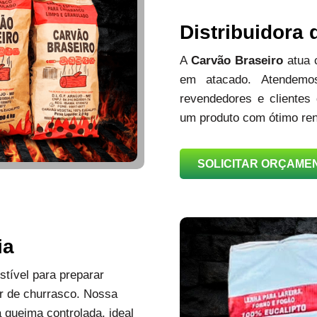
Distribuidora
A
Carvão Braseiro
atua
em atacado. Atendemos
revendedores e clientes
um produto com ótimo ren
SOLICITAR ORÇAME
ia
tível para preparar
r de churrasco. Nossa
queima controlada, ideal