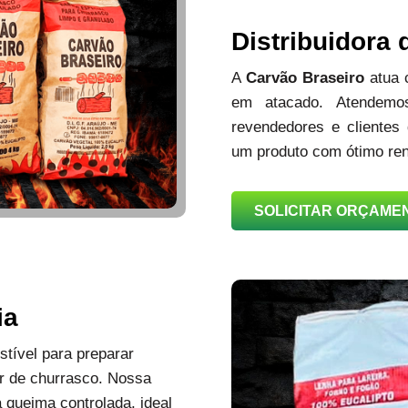
Distribuidora
A
Carvão Braseiro
atua
em atacado. Atendemos
revendedores e clientes
um produto com ótimo ren
SOLICITAR ORÇAME
ia
tível para preparar
r de churrasco. Nossa
queima controlada, ideal