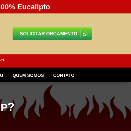
100% Eucalipto
SOLICITAR ORÇAMENTO
r”
BU
QUEM SOMOS
CONTATO
?
SP