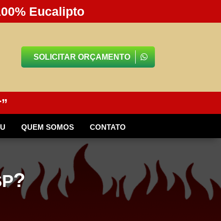
100% Eucalipto
SOLICITAR ORÇAMENTO
r”
BU
QUEM SOMOS
CONTATO
?
SP