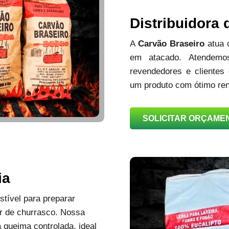
Distribuidora
A
Carvão Braseiro
atua
em atacado. Atendemos
revendedores e clientes
um produto com ótimo ren
SOLICITAR ORÇAME
ia
tível para preparar
r de churrasco. Nossa
queima controlada, ideal