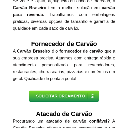
Se você é lojista, açougueiro ou dono de mercado, a
Carvão Braseiro
tem a melhor solução em
carvão
para revenda
. Trabalhamos com embalagens
práticas, diversas opções de tamanho e garantia de
qualidade em cada saco de carvão.
Fornecedor de Carvão
A
Carvão Braseiro
é o
fornecedor de carvão
que a
sua empresa precisa. Atuamos com entrega rápida e
atendimento personalizado para revendedores,
restaurantes, churrascarias, pizzarias e comércios em
geral. Qualidade de ponta a ponta!
SOLICITAR ORÇAMENTO
Atacado de Carvão
Procurando um
atacado de carvão confiável?
A
Carvão Braseiro oferece preços competitivos e um