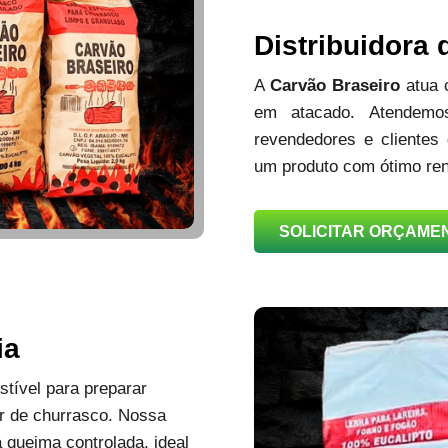
Distribuidora
A
Carvão Braseiro
atua
em atacado. Atendemos
revendedores e clientes
um produto com ótimo ren
SOLICITAR ORÇAME
ia
tível para preparar
r de churrasco. Nossa
queima controlada, ideal