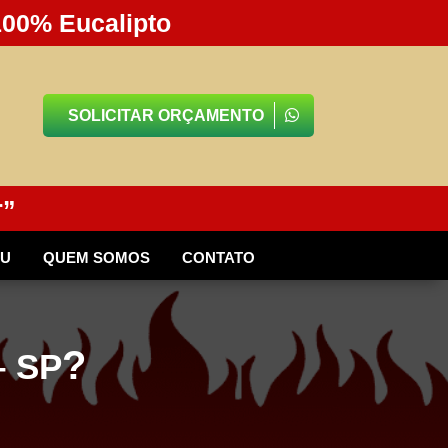
100% Eucalipto
SOLICITAR ORÇAMENTO
r”
BU
QUEM SOMOS
CONTATO
?
 SP