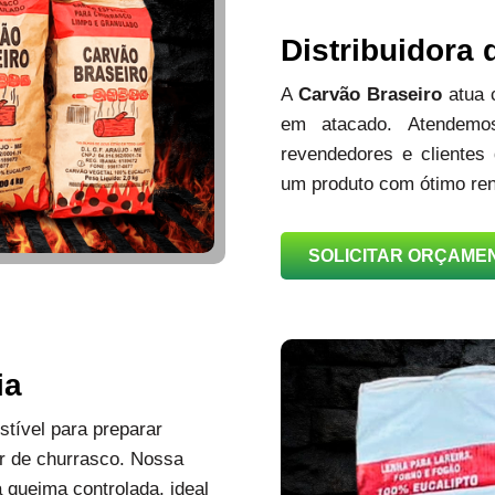
Distribuidora
A
Carvão Braseiro
atua
em atacado. Atendemos
revendedores e clientes
um produto com ótimo ren
SOLICITAR ORÇAME
ia
tível para preparar
r de churrasco. Nossa
queima controlada, ideal