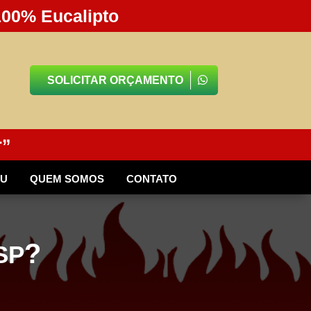
100% Eucalipto
SOLICITAR ORÇAMENTO
r”
BU
QUEM SOMOS
CONTATO
?
SP