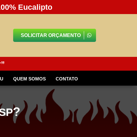
100% Eucalipto
SOLICITAR ORÇAMENTO
r”
BU
QUEM SOMOS
CONTATO
?
 SP