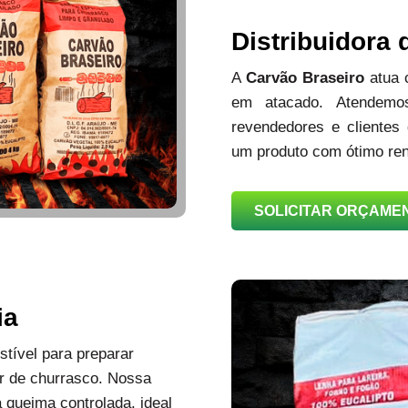
Distribuidora
A
Carvão Braseiro
atua
em atacado. Atendemos
revendedores e clientes
um produto com ótimo ren
SOLICITAR ORÇAME
ia
tível para preparar
r de churrasco. Nossa
queima controlada, ideal