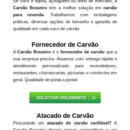
Se você é lojista, açougueiro ou dono de mercado, a
Carvão Braseiro
tem a melhor solução em
carvão
para revenda
. Trabalhamos com embalagens
práticas, diversas opções de tamanho e garantia de
qualidade em cada saco de carvão.
Fornecedor de Carvão
A
Carvão Braseiro
é o
fornecedor de carvão
que a
sua empresa precisa. Atuamos com entrega rápida e
atendimento personalizado para revendedores,
restaurantes, churrascarias, pizzarias e comércios em
geral. Qualidade de ponta a ponta!
SOLICITAR ORÇAMENTO
Atacado de Carvão
Procurando um
atacado de carvão confiável?
A
Carvão Braseiro oferece preços competitivos e um