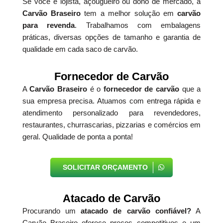
Se você é lojista, açougueiro ou dono de mercado, a
Carvão Braseiro
tem a melhor solução em
carvão
para revenda
. Trabalhamos com embalagens
práticas, diversas opções de tamanho e garantia de
qualidade em cada saco de carvão.
Fornecedor de Carvão
A
Carvão Braseiro
é o
fornecedor de carvão
que a
sua empresa precisa. Atuamos com entrega rápida e
atendimento personalizado para revendedores,
restaurantes, churrascarias, pizzarias e comércios em
geral. Qualidade de ponta a ponta!
SOLICITAR ORÇAMENTO
Atacado de Carvão
Procurando um
atacado de carvão confiável?
A
Carvão Braseiro oferece preços competitivos e um