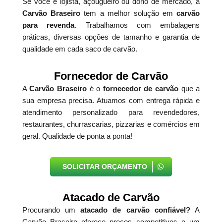
Se você é lojista, açougueiro ou dono de mercado, a
Carvão Braseiro
tem a melhor solução em
carvão
para revenda
. Trabalhamos com embalagens
práticas, diversas opções de tamanho e garantia de
qualidade em cada saco de carvão.
Fornecedor de Carvão
A
Carvão Braseiro
é o
fornecedor de carvão
que a
sua empresa precisa. Atuamos com entrega rápida e
atendimento personalizado para revendedores,
restaurantes, churrascarias, pizzarias e comércios em
geral. Qualidade de ponta a ponta!
SOLICITAR ORÇAMENTO
Atacado de Carvão
Procurando um
atacado de carvão confiável?
A
Carvão Braseiro oferece preços competitivos e um