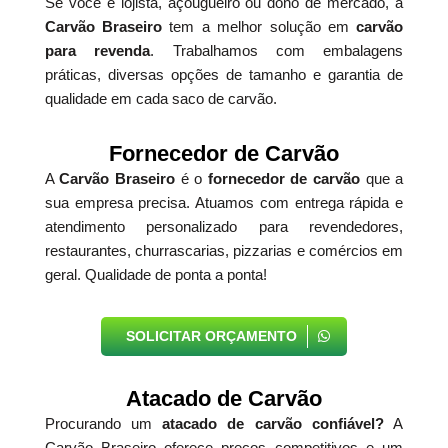
Se você é lojista, açougueiro ou dono de mercado, a
Carvão Braseiro
tem a melhor solução em
carvão
para revenda
. Trabalhamos com embalagens
práticas, diversas opções de tamanho e garantia de
qualidade em cada saco de carvão.
Fornecedor de Carvão
A
Carvão Braseiro
é o
fornecedor de carvão
que a
sua empresa precisa. Atuamos com entrega rápida e
atendimento personalizado para revendedores,
restaurantes, churrascarias, pizzarias e comércios em
geral. Qualidade de ponta a ponta!
SOLICITAR ORÇAMENTO
Atacado de Carvão
Procurando um
atacado de carvão confiável?
A
Carvão Braseiro oferece preços competitivos e um