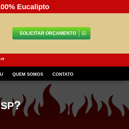
100% Eucalipto
SOLICITAR ORÇAMENTO
r”
BU
QUEM SOMOS
CONTATO
?
 SP