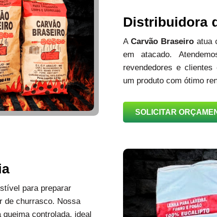
Distribuidora
A
Carvão Braseiro
atua
em atacado. Atendemos
revendedores e clientes
um produto com ótimo ren
SOLICITAR ORÇAME
ia
tível para preparar
r de churrasco. Nossa
queima controlada, ideal