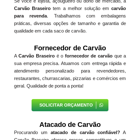
Se você é lojista, açougueiro ou dono de mercado, a
Carvão Braseiro
tem a melhor solução em
carvão
para revenda
. Trabalhamos com embalagens
práticas, diversas opções de tamanho e garantia de
qualidade em cada saco de carvão.
Fornecedor de Carvão
A
Carvão Braseiro
é o
fornecedor de carvão
que a
sua empresa precisa. Atuamos com entrega rápida e
atendimento personalizado para revendedores,
restaurantes, churrascarias, pizzarias e comércios em
geral. Qualidade de ponta a ponta!
SOLICITAR ORÇAMENTO
Atacado de Carvão
Procurando um
atacado de carvão confiável?
A
Carvão Braseiro oferece preços competitivos e um