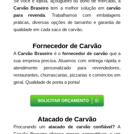
Se você é lojista, açougueiro ou dono de mercado, a
Carvão Braseiro
tem a melhor solução em
carvão
para revenda
. Trabalhamos com embalagens
práticas, diversas opções de tamanho e garantia de
qualidade em cada saco de carvão.
Fornecedor de Carvão
A
Carvão Braseiro
é o
fornecedor de carvão
que a
sua empresa precisa. Atuamos com entrega rápida e
atendimento personalizado para revendedores,
restaurantes, churrascarias, pizzarias e comércios em
geral. Qualidade de ponta a ponta!
SOLICITAR ORÇAMENTO
Atacado de Carvão
Procurando um
atacado de carvão confiável?
A
Carvão Braseiro oferece preços competitivos e um