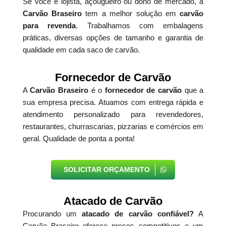
Se você é lojista, açougueiro ou dono de mercado, a
Carvão Braseiro
tem a melhor solução em
carvão
para revenda
. Trabalhamos com embalagens
práticas, diversas opções de tamanho e garantia de
qualidade em cada saco de carvão.
Fornecedor de Carvão
A
Carvão Braseiro
é o
fornecedor de carvão
que a
sua empresa precisa. Atuamos com entrega rápida e
atendimento personalizado para revendedores,
restaurantes, churrascarias, pizzarias e comércios em
geral. Qualidade de ponta a ponta!
SOLICITAR ORÇAMENTO
Atacado de Carvão
Procurando um
atacado de carvão confiável?
A
Carvão Braseiro oferece preços competitivos e um