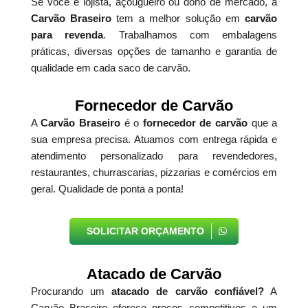
Se você é lojista, açougueiro ou dono de mercado, a
Carvão Braseiro
tem a melhor solução em
carvão
para revenda
. Trabalhamos com embalagens
práticas, diversas opções de tamanho e garantia de
qualidade em cada saco de carvão.
Fornecedor de Carvão
A
Carvão Braseiro
é o
fornecedor de carvão
que a
sua empresa precisa. Atuamos com entrega rápida e
atendimento personalizado para revendedores,
restaurantes, churrascarias, pizzarias e comércios em
geral. Qualidade de ponta a ponta!
SOLICITAR ORÇAMENTO
Atacado de Carvão
Procurando um
atacado de carvão confiável?
A
Carvão Braseiro oferece preços competitivos e um