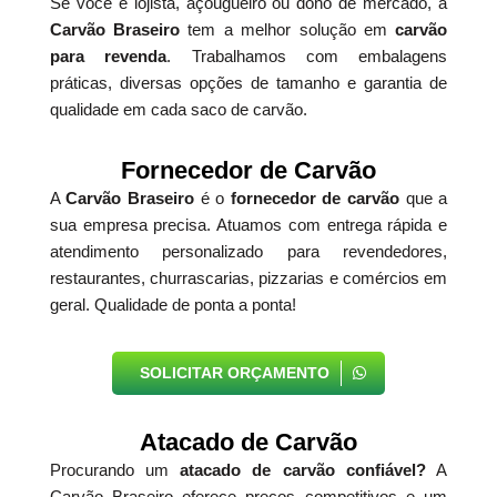
Se você é lojista, açougueiro ou dono de mercado, a
Carvão Braseiro
tem a melhor solução em
carvão
para revenda
. Trabalhamos com embalagens
práticas, diversas opções de tamanho e garantia de
qualidade em cada saco de carvão.
Fornecedor de Carvão
A
Carvão Braseiro
é o
fornecedor de carvão
que a
sua empresa precisa. Atuamos com entrega rápida e
atendimento personalizado para revendedores,
restaurantes, churrascarias, pizzarias e comércios em
geral. Qualidade de ponta a ponta!
SOLICITAR ORÇAMENTO
Atacado de Carvão
Procurando um
atacado de carvão confiável?
A
Carvão Braseiro oferece preços competitivos e um