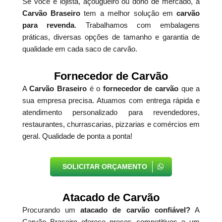
Se você é lojista, açougueiro ou dono de mercado, a
Carvão Braseiro
tem a melhor solução em
carvão
para revenda
. Trabalhamos com embalagens
práticas, diversas opções de tamanho e garantia de
qualidade em cada saco de carvão.
Fornecedor de Carvão
A
Carvão Braseiro
é o
fornecedor de carvão
que a
sua empresa precisa. Atuamos com entrega rápida e
atendimento personalizado para revendedores,
restaurantes, churrascarias, pizzarias e comércios em
geral. Qualidade de ponta a ponta!
SOLICITAR ORÇAMENTO
Atacado de Carvão
Procurando um
atacado de carvão confiável?
A
Carvão Braseiro oferece preços competitivos e um