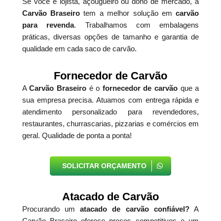
Se você é lojista, açougueiro ou dono de mercado, a
Carvão Braseiro
tem a melhor solução em
carvão
para revenda
. Trabalhamos com embalagens
práticas, diversas opções de tamanho e garantia de
qualidade em cada saco de carvão.
Fornecedor de Carvão
A
Carvão Braseiro
é o
fornecedor de carvão
que a
sua empresa precisa. Atuamos com entrega rápida e
atendimento personalizado para revendedores,
restaurantes, churrascarias, pizzarias e comércios em
geral. Qualidade de ponta a ponta!
SOLICITAR ORÇAMENTO
Atacado de Carvão
Procurando um
atacado de carvão confiável?
A
Carvão Braseiro oferece preços competitivos e um