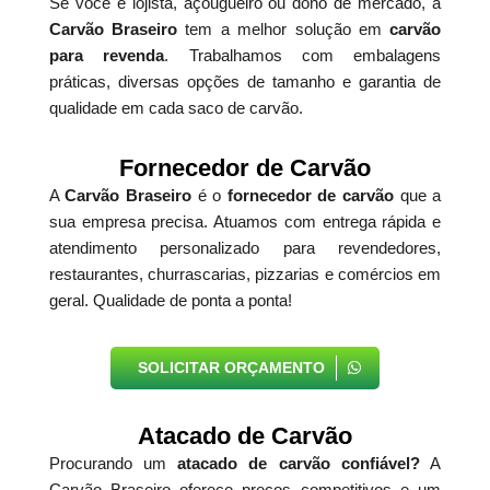
Se você é lojista, açougueiro ou dono de mercado, a
Carvão Braseiro
tem a melhor solução em
carvão
para revenda
. Trabalhamos com embalagens
práticas, diversas opções de tamanho e garantia de
qualidade em cada saco de carvão.
Fornecedor de Carvão
A
Carvão Braseiro
é o
fornecedor de carvão
que a
sua empresa precisa. Atuamos com entrega rápida e
atendimento personalizado para revendedores,
restaurantes, churrascarias, pizzarias e comércios em
geral. Qualidade de ponta a ponta!
SOLICITAR ORÇAMENTO
Atacado de Carvão
Procurando um
atacado de carvão confiável?
A
Carvão Braseiro oferece preços competitivos e um