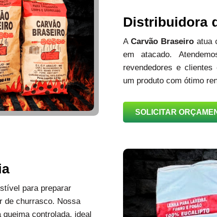
Distribuidora
A
Carvão Braseiro
atua
em atacado. Atendemos
revendedores e clientes
um produto com ótimo ren
SOLICITAR ORÇAME
ia
tível para preparar
r de churrasco. Nossa
queima controlada, ideal