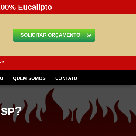
100% Eucalipto
SOLICITAR ORÇAMENTO
r”
BU
QUEM SOMOS
CONTATO
?
 SP