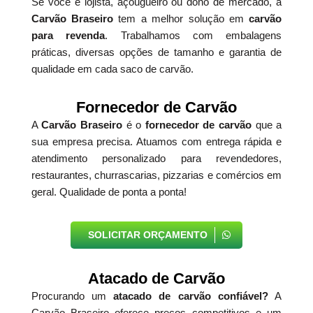
Se você é lojista, açougueiro ou dono de mercado, a
Carvão Braseiro
tem a melhor solução em
carvão
para revenda
. Trabalhamos com embalagens
práticas, diversas opções de tamanho e garantia de
qualidade em cada saco de carvão.
Fornecedor de Carvão
A
Carvão Braseiro
é o
fornecedor de carvão
que a
sua empresa precisa. Atuamos com entrega rápida e
atendimento personalizado para revendedores,
restaurantes, churrascarias, pizzarias e comércios em
geral. Qualidade de ponta a ponta!
SOLICITAR ORÇAMENTO
Atacado de Carvão
Procurando um
atacado de carvão confiável?
A
Carvão Braseiro oferece preços competitivos e um