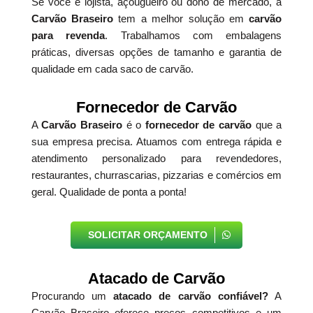
Se você é lojista, açougueiro ou dono de mercado, a
Carvão Braseiro
tem a melhor solução em
carvão
para revenda
. Trabalhamos com embalagens
práticas, diversas opções de tamanho e garantia de
qualidade em cada saco de carvão.
Fornecedor de Carvão
A
Carvão Braseiro
é o
fornecedor de carvão
que a
sua empresa precisa. Atuamos com entrega rápida e
atendimento personalizado para revendedores,
restaurantes, churrascarias, pizzarias e comércios em
geral. Qualidade de ponta a ponta!
SOLICITAR ORÇAMENTO
Atacado de Carvão
Procurando um
atacado de carvão confiável?
A
Carvão Braseiro oferece preços competitivos e um