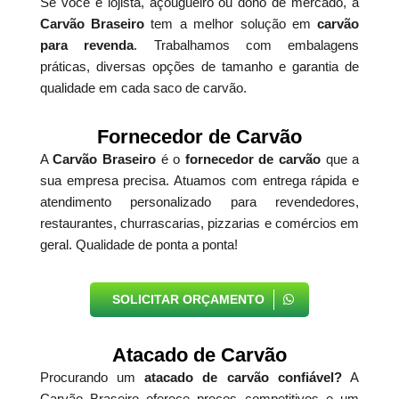
Se você é lojista, açougueiro ou dono de mercado, a
Carvão Braseiro
tem a melhor solução em
carvão
para revenda
. Trabalhamos com embalagens
práticas, diversas opções de tamanho e garantia de
qualidade em cada saco de carvão.
Fornecedor de Carvão
A
Carvão Braseiro
é o
fornecedor de carvão
que a
sua empresa precisa. Atuamos com entrega rápida e
atendimento personalizado para revendedores,
restaurantes, churrascarias, pizzarias e comércios em
geral. Qualidade de ponta a ponta!
SOLICITAR ORÇAMENTO
Atacado de Carvão
Procurando um
atacado de carvão confiável?
A
Carvão Braseiro oferece preços competitivos e um