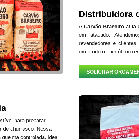
Distribuidora
A
Carvão Braseiro
atua
em atacado. Atendemos
revendedores e clientes
um produto com ótimo ren
SOLICITAR ORÇAME
ia
tível para preparar
r de churrasco. Nossa
queima controlada, ideal