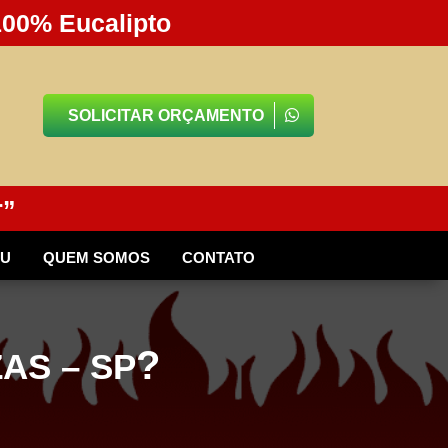
100% Eucalipto
SOLICITAR ORÇAMENTO
r”
BU
QUEM SOMOS
CONTATO
?
AS – SP