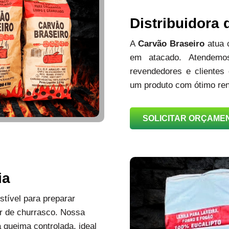
Distribuidora
A
Carvão Braseiro
atua
em atacado. Atendemos
revendedores e clientes
um produto com ótimo ren
SOLICITAR ORÇAME
ia
tível para preparar
r de churrasco. Nossa
queima controlada, ideal