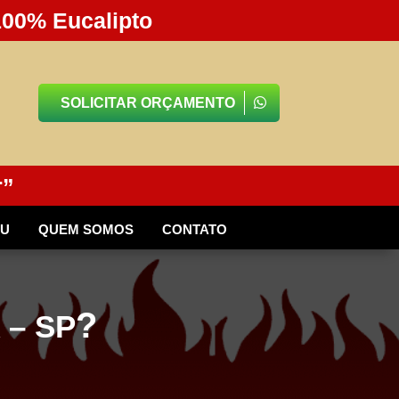
100% Eucalipto
SOLICITAR ORÇAMENTO
r”
BU
QUEM SOMOS
CONTATO
?
 – SP