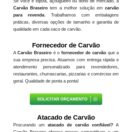
Se você é lojista, açougueiro ou dono de mercado, a
Carvão Braseiro
tem a melhor solução em
carvão
para revenda
. Trabalhamos com embalagens
práticas, diversas opções de tamanho e garantia de
qualidade em cada saco de carvão.
Fornecedor de Carvão
A
Carvão Braseiro
é o
fornecedor de carvão
que a
sua empresa precisa. Atuamos com entrega rápida e
atendimento personalizado para revendedores,
restaurantes, churrascarias, pizzarias e comércios em
geral. Qualidade de ponta a ponta!
SOLICITAR ORÇAMENTO
Atacado de Carvão
Procurando um
atacado de carvão confiável?
A
Carvão Braseiro oferece preços competitivos e um