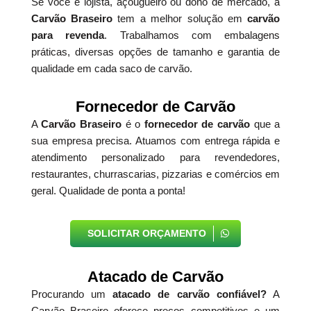
Se você é lojista, açougueiro ou dono de mercado, a
Carvão Braseiro
tem a melhor solução em
carvão
para revenda
. Trabalhamos com embalagens
práticas, diversas opções de tamanho e garantia de
qualidade em cada saco de carvão.
Fornecedor de Carvão
A
Carvão Braseiro
é o
fornecedor de carvão
que a
sua empresa precisa. Atuamos com entrega rápida e
atendimento personalizado para revendedores,
restaurantes, churrascarias, pizzarias e comércios em
geral. Qualidade de ponta a ponta!
SOLICITAR ORÇAMENTO
Atacado de Carvão
Procurando um
atacado de carvão confiável?
A
Carvão Braseiro oferece preços competitivos e um