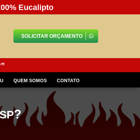
100% Eucalipto
SOLICITAR ORÇAMENTO
r”
BU
QUEM SOMOS
CONTATO
?
 SP