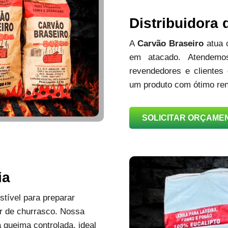
Distribuidora
A
Carvão Braseiro
atua
em atacado. Atendemos
revendedores e clientes
um produto com ótimo ren
SOLICITAR ORÇAME
ia
tível para preparar
r de churrasco. Nossa
queima controlada, ideal