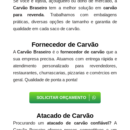
Se você é lojista, açougueiro ou dono de mercado, a
Carvão Braseiro
tem a melhor solução em
carvão
para revenda
. Trabalhamos com embalagens
práticas, diversas opções de tamanho e garantia de
qualidade em cada saco de carvão.
Fornecedor de Carvão
A
Carvão Braseiro
é o
fornecedor de carvão
que a
sua empresa precisa. Atuamos com entrega rápida e
atendimento personalizado para revendedores,
restaurantes, churrascarias, pizzarias e comércios em
geral. Qualidade de ponta a ponta!
SOLICITAR ORÇAMENTO
Atacado de Carvão
Procurando um
atacado de carvão confiável?
A
Carvão Braseiro oferece preços competitivos e um