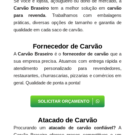
Se você é lojista, açougueiro ou dono de mercado, a
Carvão Braseiro
tem a melhor solução em
carvão
para revenda
. Trabalhamos com embalagens
práticas, diversas opções de tamanho e garantia de
qualidade em cada saco de carvão.
Fornecedor de Carvão
A
Carvão Braseiro
é o
fornecedor de carvão
que a
sua empresa precisa. Atuamos com entrega rápida e
atendimento personalizado para revendedores,
restaurantes, churrascarias, pizzarias e comércios em
geral. Qualidade de ponta a ponta!
SOLICITAR ORÇAMENTO
Atacado de Carvão
Procurando um
atacado de carvão confiável?
A
Carvão Braseiro oferece preços competitivos e um