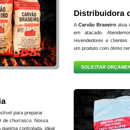
Distribuidora
A
Carvão Braseiro
atua
em atacado. Atendemos
revendedores e clientes
um produto com ótimo ren
SOLICITAR ORÇAME
ia
tível para preparar
r de churrasco. Nossa
queima controlada, ideal