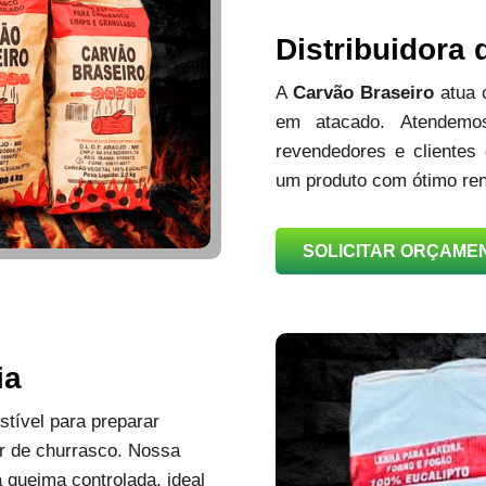
Distribuidora
A
Carvão Braseiro
atua
em atacado. Atendemos
revendedores e clientes
um produto com ótimo ren
SOLICITAR ORÇAME
ia
tível para preparar
r de churrasco. Nossa
queima controlada, ideal