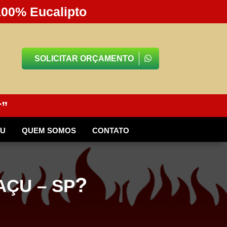
100% Eucalipto
SOLICITAR ORÇAMENTO
r”
BU
QUEM SOMOS
CONTATO
?
ÇU – SP