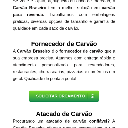
Se você é lojista, açougueiro ou dono de mercado, a
Carvão Braseiro
tem a melhor solução em
carvão
para revenda
. Trabalhamos com embalagens
práticas, diversas opções de tamanho e garantia de
qualidade em cada saco de carvão.
Fornecedor de Carvão
A
Carvão Braseiro
é o
fornecedor de carvão
que a
sua empresa precisa. Atuamos com entrega rápida e
atendimento personalizado para revendedores,
restaurantes, churrascarias, pizzarias e comércios em
geral. Qualidade de ponta a ponta!
SOLICITAR ORÇAMENTO
Atacado de Carvão
Procurando um
atacado de carvão confiável?
A
Carvão Braseiro oferece preços competitivos e um