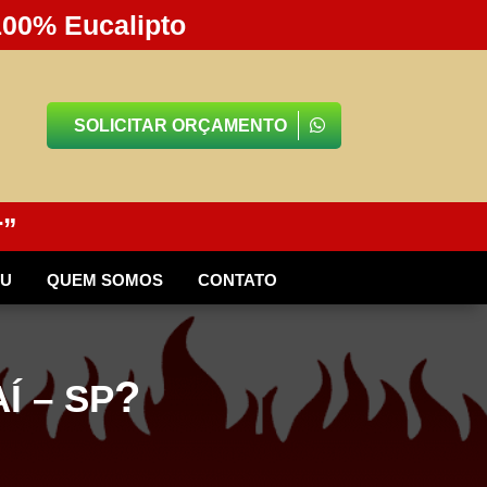
100% Eucalipto
SOLICITAR ORÇAMENTO
r”
BU
QUEM SOMOS
CONTATO
?
Í – SP