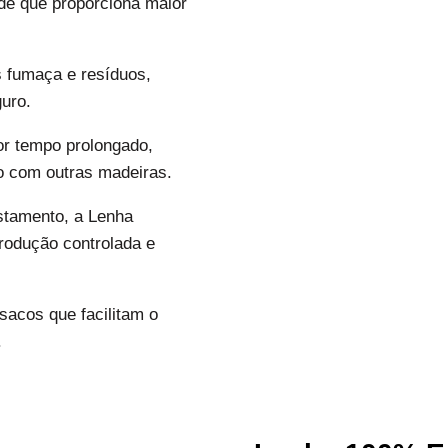
de que proporciona maior
fumaça e resíduos,
uro.
or tempo prolongado,
 com outras madeiras.
stamento, a Lenha
rodução controlada e
acos que facilitam o
.