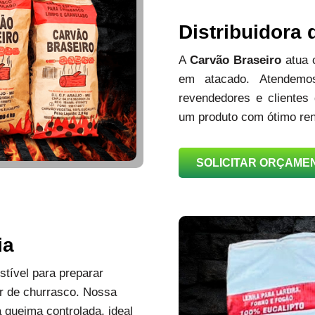
Distribuidora
A
Carvão Braseiro
atua
em atacado. Atendemos
revendedores e clientes
um produto com ótimo ren
SOLICITAR ORÇAME
ia
tível para preparar
r de churrasco. Nossa
queima controlada, ideal