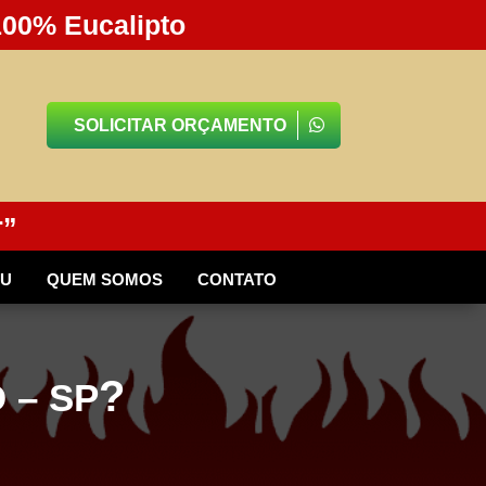
100% Eucalipto
SOLICITAR ORÇAMENTO
r”
BU
QUEM SOMOS
CONTATO
?
 – SP